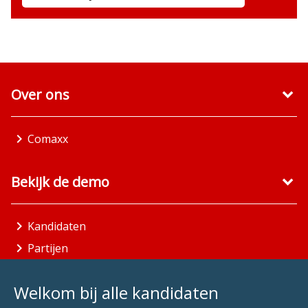
Over ons
Comaxx
Bekijk de demo
Kandidaten
Partijen
Gemeenten
Welkom bij alle kandidaten
Aandachtsgebieden