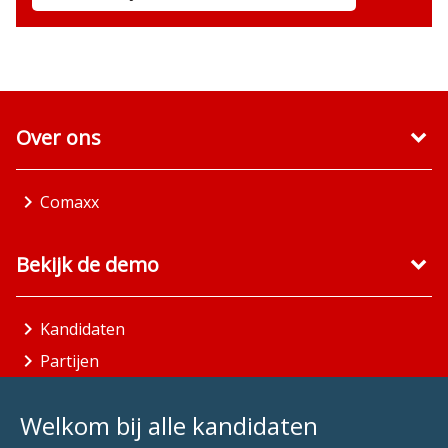
Over ons
Comaxx
Bekijk de demo
Kandidaten
Partijen
Gemeenten
Welkom bij alle kandidaten
Aandachtsgebieden