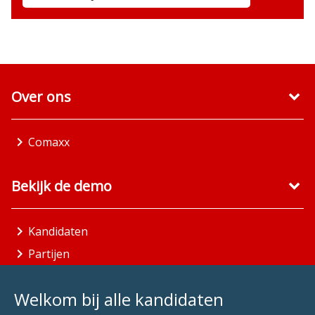
Over ons
Comaxx
Bekijk de demo
Kandidaten
Partijen
Gemeenten
Welkom bij alle kandidaten
Aandachtsgebieden