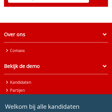
Over ons
Comaxx
Bekijk de demo
Kandidaten
Partijen
Gemeenten
Welkom bij alle kandidaten
Aandachtsgebieden