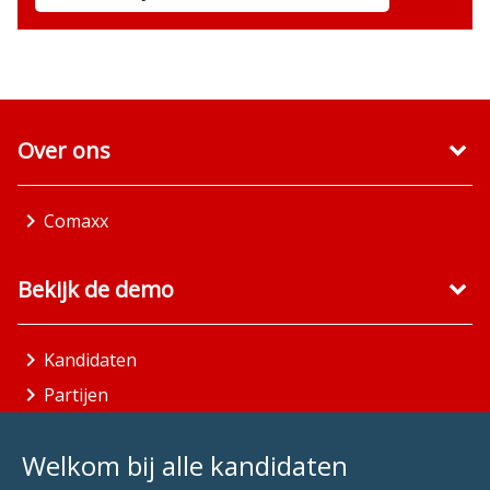
Over ons
Comaxx
Bekijk de demo
Kandidaten
Partijen
Gemeenten
Welkom bij alle kandidaten
Aandachtsgebieden