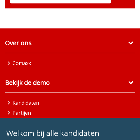
Over ons
Comaxx
Bekijk de demo
Kandidaten
Partijen
Gemeenten
Welkom bij alle kandidaten
Aandachtsgebieden