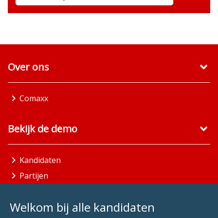
Over ons
Comaxx
Bekijk de demo
Kandidaten
Partijen
Gemeenten
Welkom bij alle kandidaten
Aandachtsgebieden