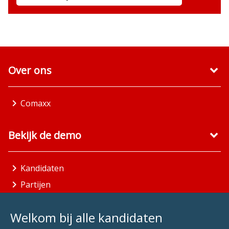
Over ons
Comaxx
Bekijk de demo
Kandidaten
Partijen
Gemeenten
Welkom bij alle kandidaten
Aandachtsgebieden