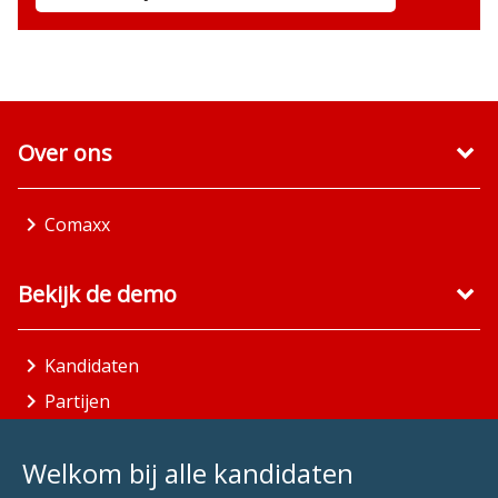
Over ons
Comaxx
Bekijk de demo
Kandidaten
Partijen
Gemeenten
Welkom bij alle kandidaten
Aandachtsgebieden