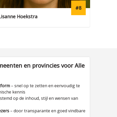
#2
Emma Vos
Sanne W
eenten en provincies voor Alle
tform
– snel op te zetten en eenvoudig te
nische kennis
stemd op de inhoud, stijl en wensen van
ezers
– door transparante en goed vindbare