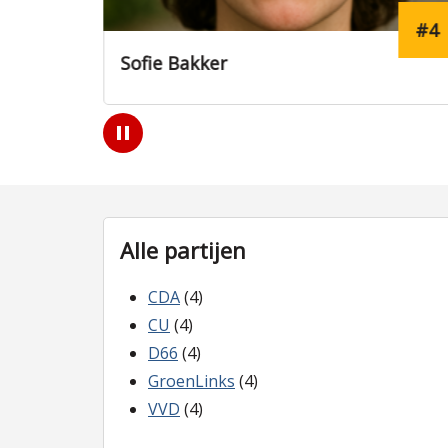
#4
#15
Tim Hendriks
Play
/
Pause
Alle partijen
CDA
(4)
CU
(4)
D66
(4)
GroenLinks
(4)
VVD
(4)