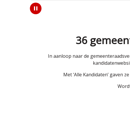
Play
/
Pause
36 gemeent
In aanloop naar de gemeenteraadsver
kandidatenwebsit
Met ‘Alle Kandidaten’ gaven z
Wordt