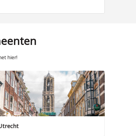
meenten
et hier!
Zeist