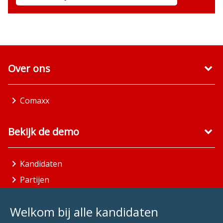
Over ons
Comaxx
Bekijk de demo
Kandidaten
Partijen
Gemeenten
Welkom bij alle kandidaten
Aandachtsgebieden