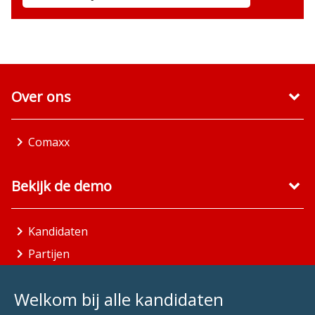
Over ons
Comaxx
Bekijk de demo
Kandidaten
Partijen
Gemeenten
Welkom bij alle kandidaten
Aandachtsgebieden